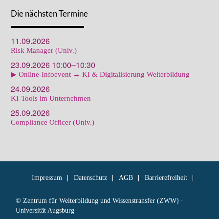
Die nächsten Termine
11.09.2026
Risk Manager (Univ.)
23.09.2026 10:00–10:30
▶ Online-Infoevent → KI & Digitalisierung Weiterbildung
24.09.2026
KI-Tools im Unternehmen
25.09.2026
Compliance Officer (Univ.)
Impressum
Datenschutz
AGB
Barrierefreiheit
© Zentrum für Weiterbildung und Wissenstransfer (ZWW) ·
Universität Augsburg