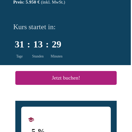
Preis: 5.950 €
(inkl. MwSt.)
Kurs startet in:
31
:
13
:
29
Tage
Stunden
Minuten
Jetzt buchen!
school
–5 %