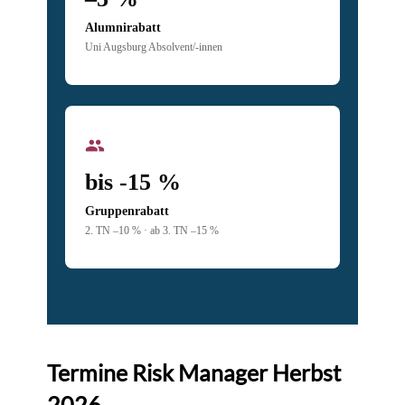
Alumnirabatt
Uni Augsburg Absolvent/-innen
group
bis -15 %
Gruppenrabatt
2. TN –10 % · ab 3. TN –15 %
Termine Risk Manager Herbst
2026