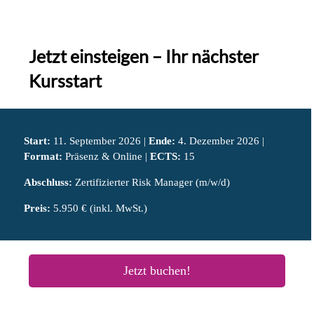
Jetzt einsteigen – Ihr nächster
Kursstart
Start:
11. September 2026 |
Ende:
4. Dezember 2026 |
Format:
Präsenz & Online |
ECTS:
15
Abschluss:
Zertifizierter Risk Manager (m/w/d)
Preis:
5.950 € (inkl. MwSt.)
Jetzt buchen!