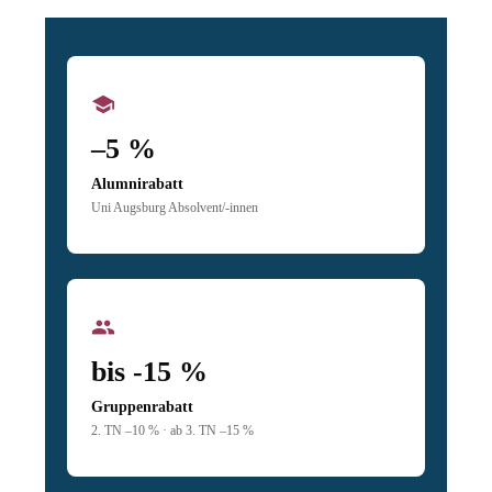
school
–5 %
Alumnirabatt
Uni Augsburg Absolvent/-innen
group
bis -15 %
Gruppenrabatt
2. TN –10 % · ab 3. TN –15 %